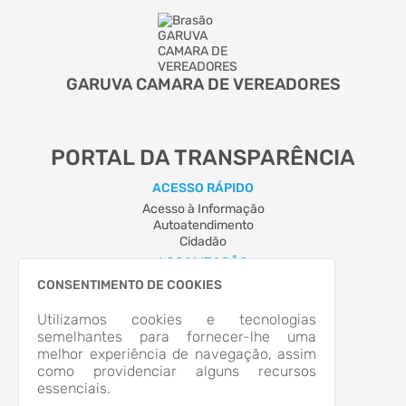
GARUVA CAMARA DE VEREADORES
PORTAL DA TRANSPARÊNCIA
ACESSO RÁPIDO
Acesso à Informação
Autoatendimento
Cidadão
LOCALIZAÇÃO
RUA CASTRO ALVES, Nº 44, CENTRO
CONSENTIMENTO DE COOKIES
Garuva/SC
CEP: 89.248-000
Utilizamos cookies e tecnologias
Abrir no Mapa
semelhantes para fornecer-lhe uma
melhor experiência de navegação, assim
CONTATOS
como providenciar alguns recursos
(47) 3445-2512
essenciais.
schutz@camaragaruva.sc.gov.br