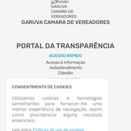
GARUVA CAMARA DE VEREADORES
PORTAL DA TRANSPARÊNCIA
ACESSO RÁPIDO
Acesso à Informação
Autoatendimento
Cidadão
LOCALIZAÇÃO
RUA CASTRO ALVES, Nº 44, CENTRO
CONSENTIMENTO DE COOKIES
Garuva/SC
CEP: 89.248-000
Utilizamos cookies e tecnologias
Abrir no Mapa
semelhantes para fornecer-lhe uma
melhor experiência de navegação, assim
CONTATOS
como providenciar alguns recursos
(47) 3445-2512
essenciais.
schutz@camaragaruva.sc.gov.br
HORÁRIO DE ATENDIMENTO
Leia sobre
Políticas de uso de cookies.